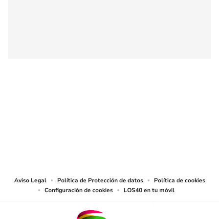
SIGUE A
LOS40 COLOMBIA
© CARACOL S.A. Todos los derechos reservados.
CARACOL S.A. realiza una reserva expresa de las reproducciones y usos de
las obras y otras prestaciones accesibles desde este sitio web a medios de
lectura mecánica u otros medios que resulten adecuados.
Aviso Legal
Política de Protección de datos
Política de cookies
Configuración de cookies
LOS40 en tu móvil