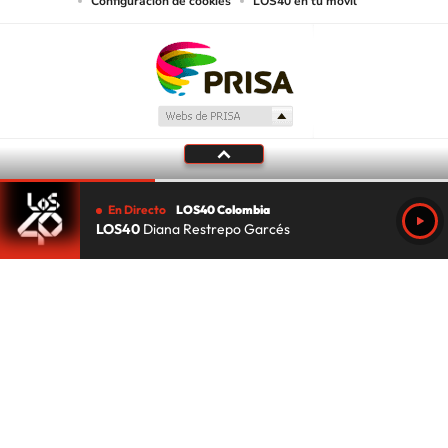
Configuración de cookies
LOS40 en tu móvil
En Directo
LOS40 Colombia
LOS40
Diana Restrepo Garcés
Tu audio se ha acabado.
Te redirigiremos al directo.
5 "
DIRECTO
CANCELAR