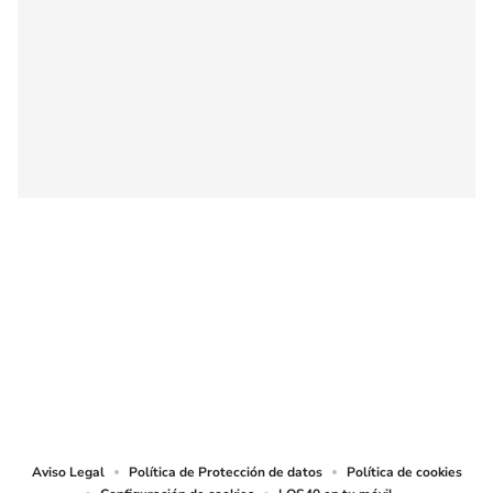
SIGUE A
LOS40 COLOMBIA
© CARACOL S.A. Todos los derechos reservados.
CARACOL S.A. realiza una reserva expresa de las reproducciones y usos de
las obras y otras prestaciones accesibles desde este sitio web a medios de
lectura mecánica u otros medios que resulten adecuados.
Aviso Legal
Política de Protección de datos
Política de cookies