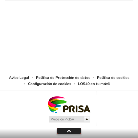
SIGUE A
LOS40 COLOMBIA
© CARACOL S.A. Todos los derechos reservados.
CARACOL S.A. realiza una reserva expresa de las reproducciones y usos de
las obras y otras prestaciones accesibles desde este sitio web a medios de
lectura mecánica u otros medios que resulten adecuados.
Aviso Legal
Política de Protección de datos
Política de cookies
Configuración de cookies
LOS40 en tu móvil