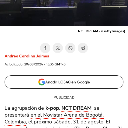
NCT DREAM - (Getty Images)
Andrea Carolina Jaimes
Actualizada:
29/08/2024 - 15:36
GMT-5
Añadir LOS40 en Google
La agrupación de
k-pop,
NCT DREAM
, se
presentará
en el Movistar Arena de Bogotá,
Colombia
, el próximo sábado, 31 de agosto. El