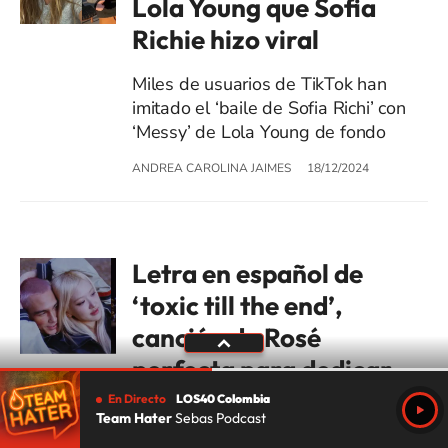
Lola Young que Sofia
Richie hizo viral
Miles de usuarios de TikTok han
imitado el ‘baile de Sofia Richi’ con
‘Messy’ de Lola Young de fondo
ANDREA CAROLINA JAIMES
18/12/2024
Letra en español de
‘toxic till the end’,
canción de Rosé
perfecta para dedicar
al ex tóxico
En Directo
LOS40 Colombia
Team Hater
Sebas Podcast
La nueva canción de Rosé,