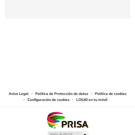
SIGUE A
LOS40 COLOMBIA
© CARACOL S.A. Todos los derechos reservados.
CARACOL S.A. realiza una reserva expresa de las reproducciones y usos de
las obras y otras prestaciones accesibles desde este sitio web a medios de
lectura mecánica u otros medios que resulten adecuados.
Aviso Legal
Política de Protección de datos
Política de cookies
Configuración de cookies
LOS40 en tu móvil