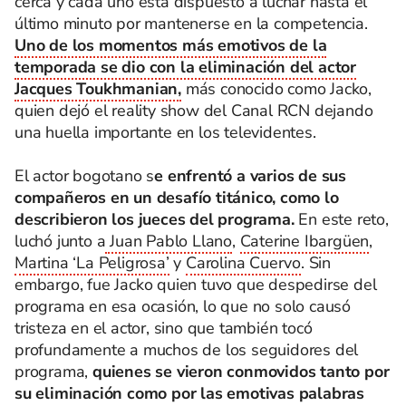
cerca y cada uno está dispuesto a luchar hasta el
último minuto por mantenerse en la competencia.
Uno de los momentos más emotivos de la
temporada se dio con la eliminación del actor
Jacques Toukhmanian,
más conocido como Jacko,
quien dejó el reality show del Canal RCN dejando
una huella importante en los televidentes.
El actor bogotano s
e enfrentó a varios de sus
compañeros en un desafío titánico, como lo
describieron los jueces del programa.
En este reto,
luchó junto a
Juan Pablo Llano
,
Caterine Ibargüen
,
Martina ‘La Peligrosa’
y
Carolina Cuervo
. Sin
embargo, fue Jacko quien tuvo que despedirse del
programa en esa ocasión, lo que no solo causó
tristeza en el actor, sino que también tocó
profundamente a muchos de los seguidores del
programa,
quienes se vieron conmovidos tanto por
su eliminación como por las emotivas palabras