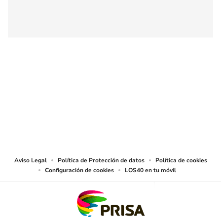
SIGUE A
LOS40 COLOMBIA
© CARACOL S.A. Todos los derechos reservados.
CARACOL S.A. realiza una reserva expresa de las reproducciones y usos de
las obras y otras prestaciones accesibles desde este sitio web a medios de
lectura mecánica u otros medios que resulten adecuados.
Aviso Legal
Política de Protección de datos
Política de cookies
Configuración de cookies
LOS40 en tu móvil