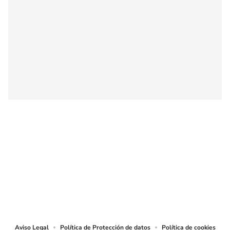
SIGUE A
LOS40 COLOMBIA
© CARACOL S.A. Todos los derechos reservados.
CARACOL S.A. realiza una reserva expresa de las reproducciones y usos de
las obras y otras prestaciones accesibles desde este sitio web a medios de
lectura mecánica u otros medios que resulten adecuados.
Aviso Legal
Política de Protección de datos
Política de cookies