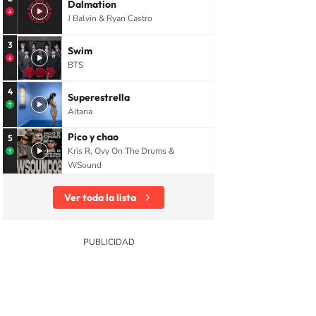
Dalmation
J Balvin & Ryan Castro
3
Swim
BTS
4
Superestrella
Aitana
Pico y chao
5
Kris R, Ovy On The Drums &
WSound
Ver toda la lista