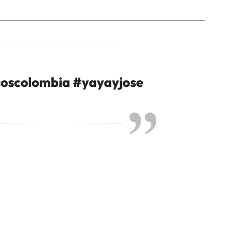
oscolombia
#yayayjose