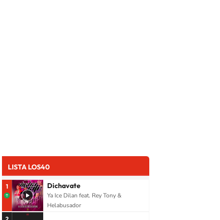
LISTA LOS40
Dichavate
1
Ya Ice Dilan feat. Rey Tony &
Helabusador
2