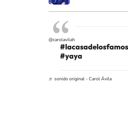
@carolavilah
#lacasadelosfamos
#yaya
♬ sonido original - Carol Ávila