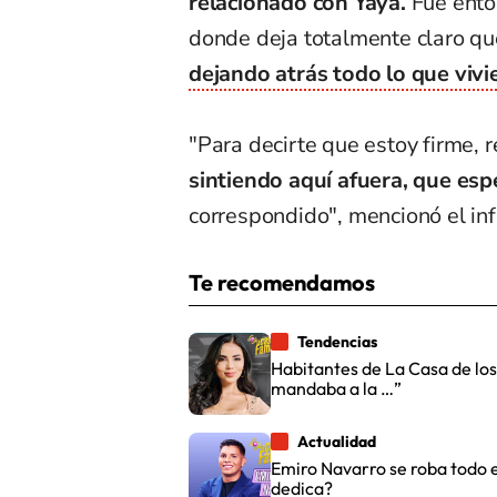
relacionado con Yaya.
Fue ento
donde deja totalmente claro que
dejando atrás todo lo que vivi
"Para decirte que estoy firme, r
sintiendo aquí afuera, que esp
correspondido", mencionó el inf
Te recomendamos
Tendencias
Habitantes de La Casa de los
mandaba a la …”
Actualidad
Emiro Navarro se roba todo e
dedica?