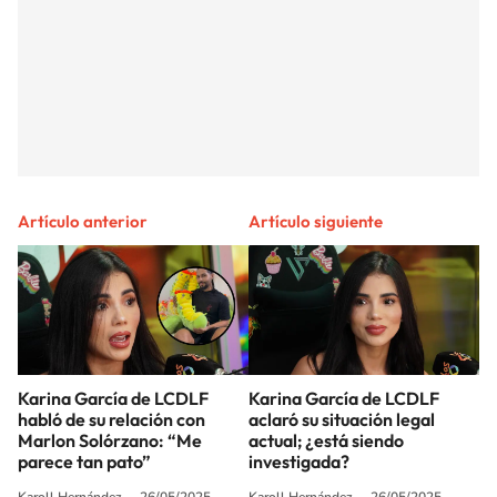
Artículo anterior
Artículo siguiente
Karina García de LCDLF
Karina García de LCDLF
habló de su relación con
aclaró su situación legal
Marlon Solórzano: “Me
actual; ¿está siendo
parece tan pato”
investigada?
Karoll Hernández
26/05/2025
Karoll Hernández
26/05/2025