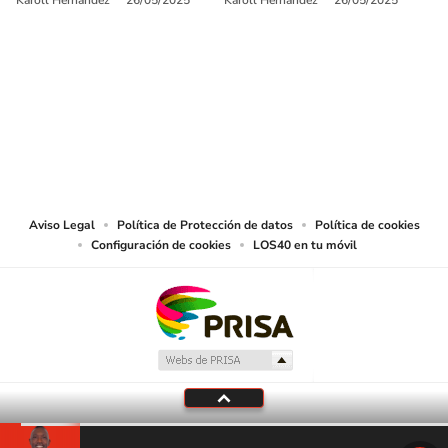
SIGUE A
LOS40 COLOMBIA
© CARACOL S.A. Todos los derechos reservados.
CARACOL S.A. realiza una reserva expresa de las reproducciones y usos de
las obras y otras prestaciones accesibles desde este sitio web a medios de
lectura mecánica u otros medios que resulten adecuados.
Aviso Legal
Política de Protección de datos
Política de cookies
Configuración de cookies
LOS40 en tu móvil