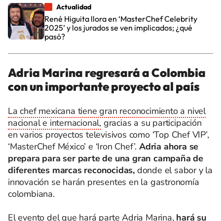
Actualidad
René Higuita llora en ‘MasterChef Celebrity
2025’ y los jurados se ven implicados; ¿qué
pasó?
Adria Marina regresará a Colombia
con un importante proyecto al país
La chef mexicana tiene gran reconocimiento a nivel
nacional e internacional,
gracias a su participación
en varios proyectos televisivos como ‘Top Chef VIP’,
‘MasterChef México’ e ‘Iron Chef’.
Adria ahora se
prepara para ser parte de una gran campaña de
diferentes marcas reconocidas,
donde el sabor y la
innovación se harán presentes en la gastronomía
colombiana.
El evento del que hará parte Adria Marina,
hará su