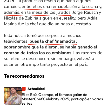
2025
. La producción reveló que haría algunos
cambios,
entre ellos una remodelación a la cocina y,
además, en la mesa de los jurados.
Jorge Rausch y
Nicolás de Zubiría siguen en el reality, pero Adria
Marina fue la chef que dio un paso al costado.
Esta noticia tomó por sorpresa a muchos
televidentes,
pues la chef ‘mamacita’,
sobrenombre que le dieron
, se había ganado el
corazón de todos los colombianos
. Las razones de
su retiro se desconocen, sin embargo, volverá a
estar en otro importante proyecto en el país.
Te recomendamos
Actualidad
Él es Raúl Ocampo, el famoso galán de
MasterChef Celebrity 2025; participó en varias
series