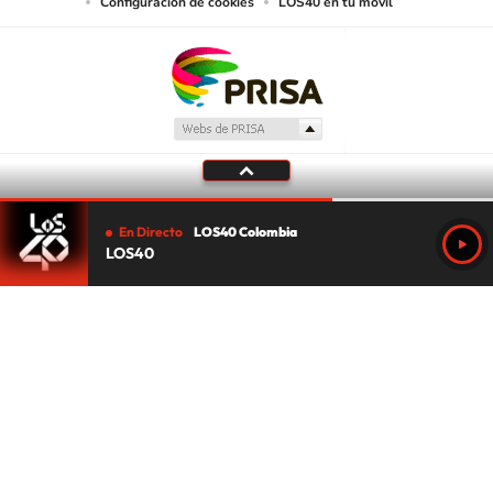
Configuración de cookies
LOS40 en tu móvil
En Directo
LOS40 Colombia
LOS40
Tu audio se ha acabado.
Te redirigiremos al directo.
5 "
DIRECTO
CANCELAR