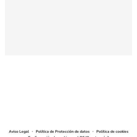
SIGUE A
LOS40 COLOMBIA
© CARACOL S.A. Todos los derechos reservados.
CARACOL S.A. realiza una reserva expresa de las reproducciones y usos de
las obras y otras prestaciones accesibles desde este sitio web a medios de
lectura mecánica u otros medios que resulten adecuados.
Aviso Legal
Política de Protección de datos
Política de cookies