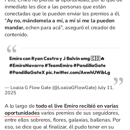
inmediato les dice a las personas que están
conectadas que le pueden enviar los premios a él.
"
Ay no, mándemela a mí, a mí si me la pueden
mandar,
echen para acá", aseguró el creador de
contenido.
Emiro con Ryan Castro y J Balvin omg 🇨🇴🔥
#EmiroNavarro
#TeamEmiro
#PandillaGate
#PandillaGateX
pic.twitter.com/AewhUWibLg
— Loaiza G Flow Gate (@LoaizaGFlowGate)
July 11,
2025
A lo largo de
todo el live Emiro recibió en varias
oportunidades
varios premios de sus seguidores,
entre ellos sobreros, flores, galaxias, ballenas. Por
eso, se dice que al finalizar, él pudo tener en su