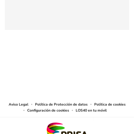
SIGUE A
LOS40 COLOMBIA
© CARACOL S.A. Todos los derechos reservados.
CARACOL S.A. realiza una reserva expresa de las reproducciones y usos de
las obras y otras prestaciones accesibles desde este sitio web a medios de
lectura mecánica u otros medios que resulten adecuados.
Aviso Legal
Política de Protección de datos
Política de cookies
Configuración de cookies
LOS40 en tu móvil