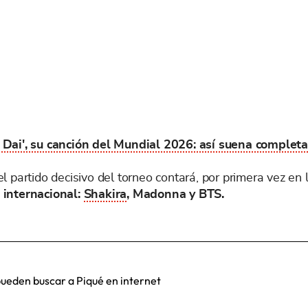
 Dai', su canción del Mundial 2026: así suena complet
 partido decisivo del torneo contará, por primera vez en 
 internacional:
Shakira
, Madonna y BTS.
 pueden buscar a Piqué en internet