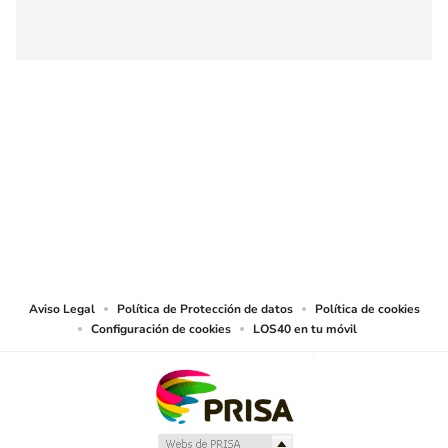
SIGUE A
LOS40 COLOMBIA
© CARACOL S.A. Todos los derechos reservados.
CARACOL S.A. realiza una reserva expresa de las reproducciones y usos de
las obras y otras prestaciones accesibles desde este sitio web a medios de
lectura mecánica u otros medios que resulten adecuados.
Aviso Legal
Política de Protección de datos
Política de cookies
Configuración de cookies
LOS40 en tu móvil