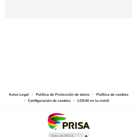
SIGUE A
LOS40 COLOMBIA
© CARACOL S.A. Todos los derechos reservados.
CARACOL S.A. realiza una reserva expresa de las reproducciones y usos de
las obras y otras prestaciones accesibles desde este sitio web a medios de
lectura mecánica u otros medios que resulten adecuados.
Aviso Legal
Política de Protección de datos
Política de cookies
Configuración de cookies
LOS40 en tu móvil