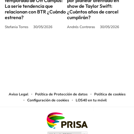
temporada de Off Campus!
por planear atentado en
La serie tendencia que
show de Taylor Swift:
relacionan con BTR ¿Cuándo
¿Cuántos años de carcel
estrena?
cumplirán?
Stefania Torres
30/05/2026
Andrés Contreras
30/05/2026
SIGUE A
LOS40 COLOMBIA
© CARACOL S.A. Todos los derechos reservados.
CARACOL S.A. realiza una reserva expresa de las reproducciones y usos de
las obras y otras prestaciones accesibles desde este sitio web a medios de
lectura mecánica u otros medios que resulten adecuados.
Aviso Legal
Política de Protección de datos
Política de cookies
Configuración de cookies
LOS40 en tu móvil