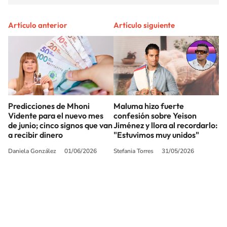
Artículo anterior
Artículo siguiente
Predicciones de Mhoni
Maluma hizo fuerte
Vidente para el nuevo mes
confesión sobre Yeison
de junio; cinco signos que van
Jiménez y llora al recordarlo:
a recibir dinero
"Estuvimos muy unidos"
Daniela González
01/06/2026
Stefania Torres
31/05/2026
SIGUE A
LOS40 COLOMBIA
© CARACOL S.A. Todos los derechos reservados.
CARACOL S.A. realiza una reserva expresa de las reproducciones y usos de