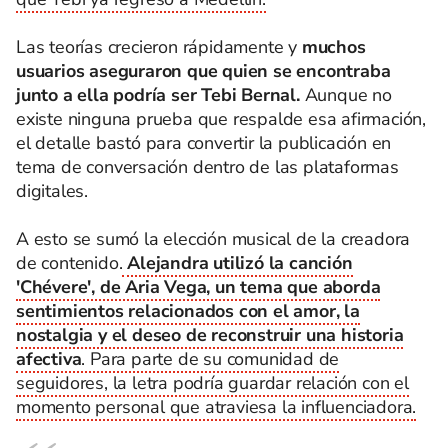
Las teorías crecieron rápidamente y
muchos
usuarios aseguraron que quien se encontraba
junto a ella podría ser Tebi Bernal.
Aunque no
existe ninguna prueba que respalde esa afirmación,
el detalle bastó para convertir la publicación en
tema de conversación dentro de las plataformas
digitales.
A esto se sumó la elección musical de la creadora
de contenido.
Alejandra utilizó la canción
'Chévere', de Aria Vega, un tema que aborda
sentimientos relacionados con el amor, la
nostalgia y el deseo de reconstruir una historia
afectiva
. Para parte de su comunidad de
seguidores, la letra podría guardar relación con el
momento personal que atraviesa la influenciadora.