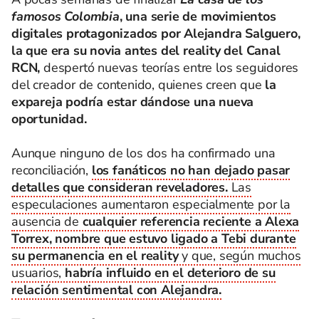
famosos Colombia
, una serie de movimientos
digitales protagonizados por Alejandra Salguero,
la que era su novia antes del reality del Canal
RCN,
despertó nuevas teorías entre los seguidores
del creador de contenido, quienes creen que
la
expareja podría estar dándose una nueva
oportunidad.
Aunque ninguno de los dos ha confirmado una
reconciliación,
los fanáticos no han dejado pasar
detalles que consideran reveladores.
Las
especulaciones aumentaron especialmente por la
ausencia de
cualquier referencia reciente a Alexa
Torrex, nombre que estuvo ligado a Tebi durante
su permanencia en el reality
y que, según muchos
usuarios,
habría influido en el deterioro de su
relación sentimental con Alejandra.