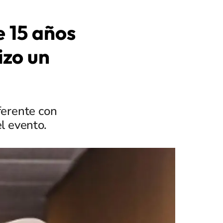
e 15 años
izo un
ferente con
l evento.