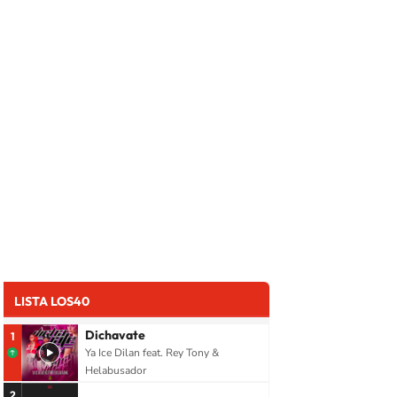
LISTA LOS40
Dichavate
1
Ya Ice Dilan feat. Rey Tony &
Helabusador
2