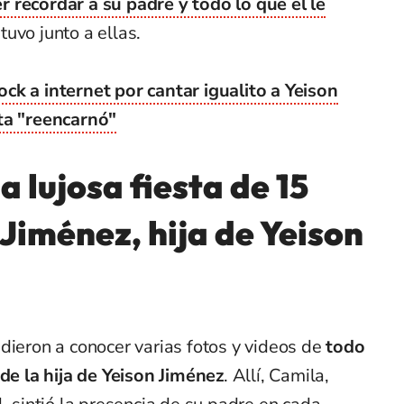
 recordar a su padre y todo lo que él le
uvo junto a ellas.
ck a internet por cantar igualito a Yeison
ta "reencarnó"
a lujosa fiesta de 15
Jiménez, hija de Yeison
dieron a conocer varias fotos y videos de
todo
 de la hija de Yeison Jiménez
. Allí, Camila,