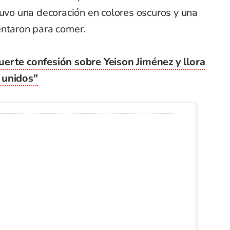
tuvo una decoración en colores oscuros y una
entaron para comer.
erte confesión sobre Yeison Jiménez y llora
 unidos"