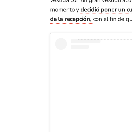
vestida con un gran vestido azul
momento y
decidió poner un cu
de la recepción,
con el fin de q