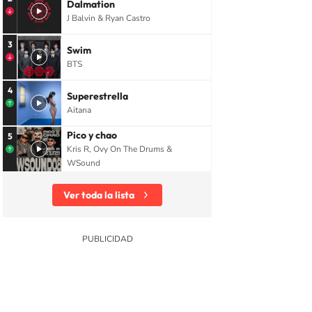
Dalmation
J Balvin & Ryan Castro
3
Swim
BTS
4
Superestrella
Aitana
Pico y chao
5
Kris R, Ovy On The Drums &
WSound
Ver toda la lista