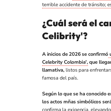
terrible accidente de tránsito; 
¿Cuál será el c
Celibrity'?
A inicios de 2026 se confirmó
u
Celebrity Colombia',
que llega
llamativa,
listos para enfrentar
famosa del país.
Según lo que se ha conocido en
los actos mñas simbólicos ser
confirma la exigencia, elevand