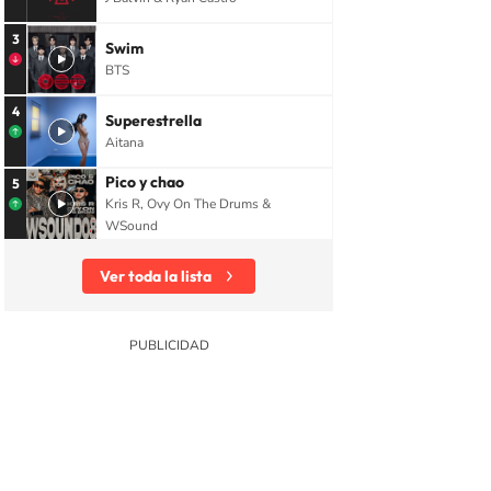
3
Swim
BTS
4
Superestrella
Aitana
Pico y chao
5
Kris R, Ovy On The Drums &
WSound
Ver toda la lista