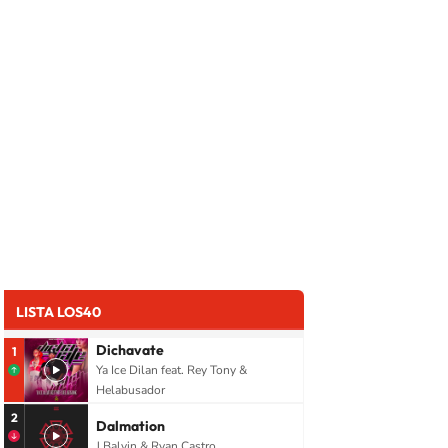
LISTA LOS40
Dichavate
1
Ya Ice Dilan feat. Rey Tony &
Helabusador
2
Dalmation
J Balvin & Ryan Castro