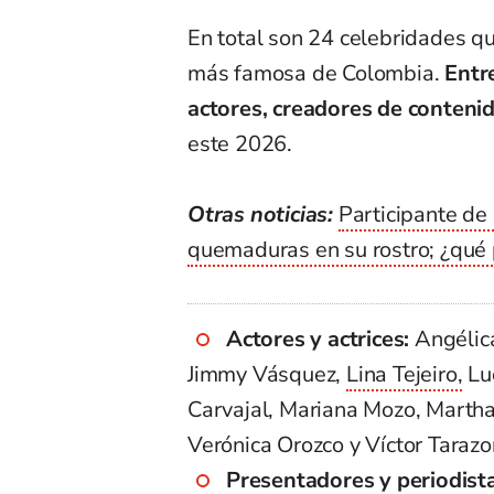
En total son 24 celebridades qu
más famosa de Colombia.
Entr
actores, creadores de conteni
este 2026.
Otras noticias:
Participante de
quemaduras en su rostro; ¿qué
Actores y actrices:
Angélic
Jimmy Vásquez,
Lina Tejeiro,
Luc
Carvajal, Mariana Mozo, Martha
Verónica Orozco y Víctor Tarazo
Presentadores y periodist