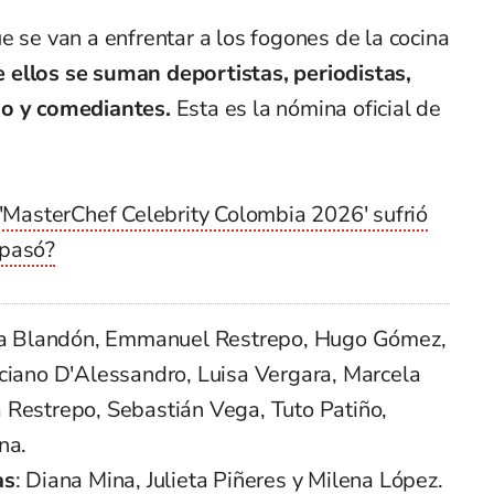
e se van a enfrentar a los fogones de la cocina
e ellos se suman deportistas, periodistas,
do y comediantes.
Esta es la nómina oficial de
 'MasterChef Celebrity Colombia 2026' sufrió
 pasó?
a Blandón, Emmanuel Restrepo, Hugo Gómez,
iano D'Alessandro, Luisa Vergara, Marcela
 Restrepo, Sebastián Vega, Tuto Patiño,
na.
as
: Diana Mina, Julieta Piñeres y Milena López.