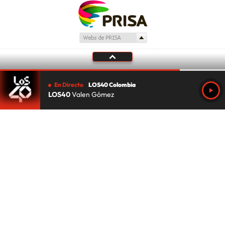
En Directo
LOS40 Colombia
LOS40
Valen Gómez
Tu audio se ha acabado.
Te redirigiremos al directo.
5 "
DIRECTO
CANCELAR