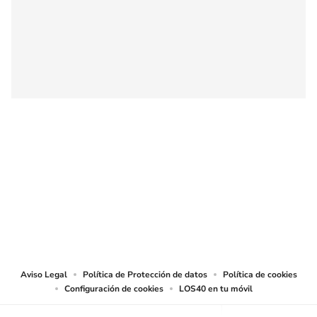
SIGUE A
LOS40 COLOMBIA
© CARACOL S.A. Todos los derechos reservados.
CARACOL S.A. realiza una reserva expresa de las reproducciones y usos de
las obras y otras prestaciones accesibles desde este sitio web a medios de
lectura mecánica u otros medios que resulten adecuados.
Aviso Legal
Política de Protección de datos
Política de cookies
Configuración de cookies
LOS40 en tu móvil