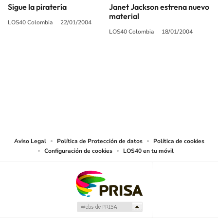
Sigue la piratería
Janet Jackson estrena nuevo
material
LOS40 Colombia
22/01/2004
LOS40 Colombia
18/01/2004
SIGUE A
LOS40 COLOMBIA
© CARACOL S.A. Todos los derechos reservados.
CARACOL S.A. realiza una reserva expresa de las reproducciones y usos de
las obras y otras prestaciones accesibles desde este sitio web a medios de
lectura mecánica u otros medios que resulten adecuados.
Aviso Legal
Política de Protección de datos
Política de cookies
Configuración de cookies
LOS40 en tu móvil