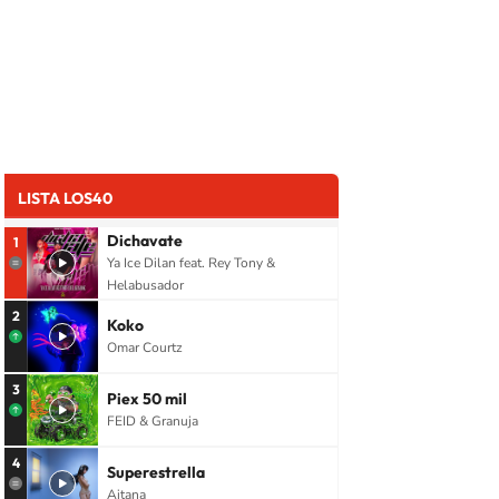
LISTA LOS40
Dichavate
1
Ya Ice Dilan feat. Rey Tony &
Helabusador
2
Koko
Omar Courtz
3
Piex 50 mil
FEID & Granuja
4
Superestrella
Aitana