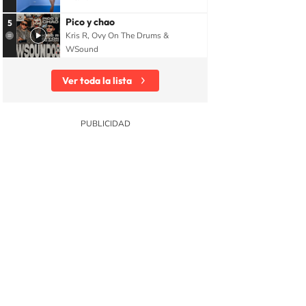
Pico y chao
5
Kris R, Ovy On The Drums &
WSound
Ver toda la lista