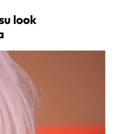
su look
a