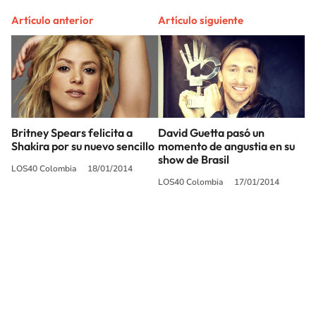
Artículo anterior
Artículo siguiente
Britney Spears felicita a
David Guetta pasó un
Shakira por su nuevo sencillo
momento de angustia en su
show de Brasil
LOS40 Colombia
18/01/2014
LOS40 Colombia
17/01/2014
SIGUE A
LOS40 COLOMBIA
© CARACOL S.A. Todos los derechos reservados.
CARACOL S.A. realiza una reserva expresa de las reproducciones y usos de
las obras y otras prestaciones accesibles desde este sitio web a medios de
lectura mecánica u otros medios que resulten adecuados.