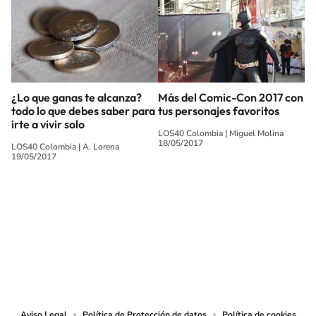
¿Lo que ganas te alcanza?
Más del Comic-Con 2017 con
todo lo que debes saber para
tus personajes favoritos
irte a vivir solo
LOS40 Colombia
|
Miguel Molina
18/05/2017
LOS40 Colombia
|
A. Lorena
19/05/2017
SIGUE A
LOS40 COLOMBIA
© CARACOL S.A. Todos los derechos reservados.
CARACOL S.A. realiza una reserva expresa de las reproducciones y usos de
las obras y otras prestaciones accesibles desde este sitio web a medios de
lectura mecánica u otros medios que resulten adecuados.
Aviso Legal
Política de Protección de datos
Política de cookies