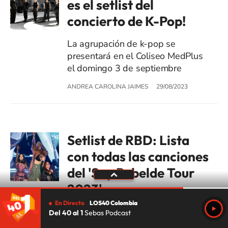
es el setlist del
concierto de K-Pop!
La agrupación de k-pop se
presentará en el Coliseo MedPlus
el domingo 3 de septiembre
ANDREA CAROLINA JAIMES
29/08/2023
Setlist de RBD: Lista
con todas las canciones
del 'Soy Rebelde Tour
2023'
En Directo
LOS40 Colombia
Luego de 15 años lejos de los
Del 40 al 1
Sebas Podcast
escenarios, Rebelde comenzó su