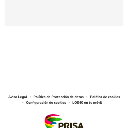
SIGUE A
LOS40 COLOMBIA
© CARACOL S.A. Todos los derechos reservados.
CARACOL S.A. realiza una reserva expresa de las reproducciones y usos de
las obras y otras prestaciones accesibles desde este sitio web a medios de
lectura mecánica u otros medios que resulten adecuados.
Aviso Legal
Política de Protección de datos
Política de cookies
Configuración de cookies
LOS40 en tu móvil