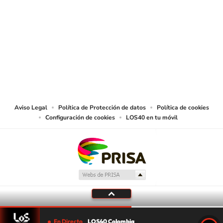
SIGUE A
LOS40 COLOMBIA
© CARACOL S.A. Todos los derechos reservados.
CARACOL S.A. realiza una reserva expresa de las reproducciones y usos de
las obras y otras prestaciones accesibles desde este sitio web a medios de
lectura mecánica u otros medios que resulten adecuados.
Aviso Legal
Política de Protección de datos
Política de cookies
Configuración de cookies
LOS40 en tu móvil
En Directo
LOS40 Colombia