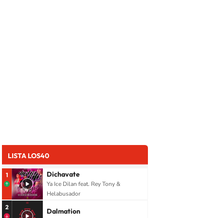
LISTA LOS40
Dichavate
1
Ya Ice Dilan feat. Rey Tony &
Helabusador
2
Dalmation