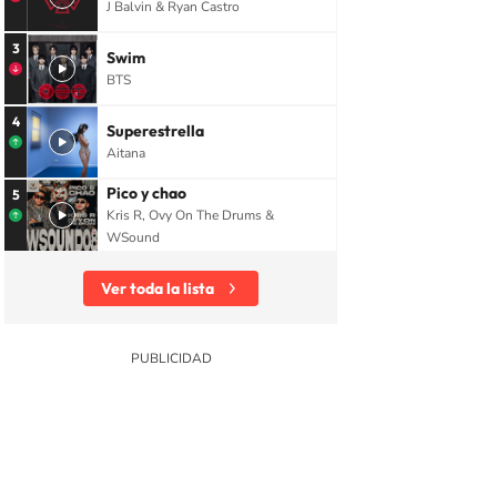
J Balvin & Ryan Castro
3
Swim
BTS
4
Superestrella
Aitana
Pico y chao
5
Kris R, Ovy On The Drums &
WSound
Ver toda la lista