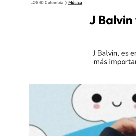
LOS40 Colombia
Música
J Balvin 
J Balvin, es 
más importan