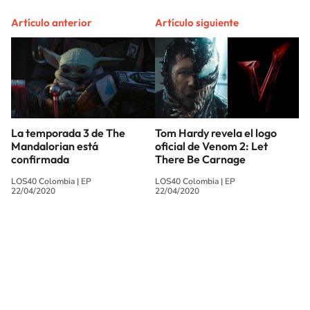
Artículo anterior
Artículo siguiente
La temporada 3 de The
Tom Hardy revela el logo
Mandalorian está
oficial de Venom 2: Let
confirmada
There Be Carnage
LOS40 Colombia
|
EP
LOS40 Colombia
|
EP
22/04/2020
22/04/2020
SIGUE A
LOS40 COLOMBIA
© CARACOL S.A. Todos los derechos reservados.
CARACOL S.A. realiza una reserva expresa de las reproducciones y usos de
las obras y otras prestaciones accesibles desde este sitio web a medios de