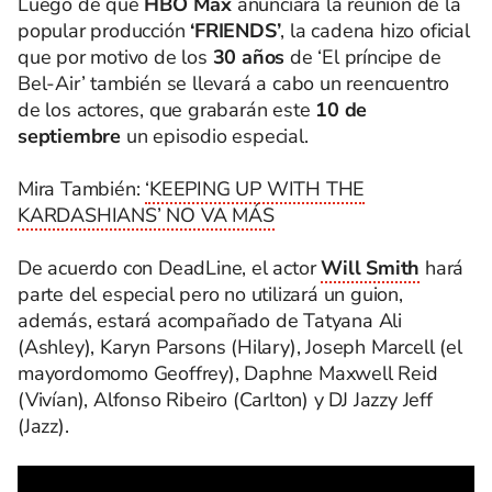
Luego de que
HBO Max
anunciara la reunión de la
popular producción
‘FRIENDS’
, la cadena hizo oficial
que por motivo de los
30 años
de ‘El príncipe de
Bel-Air’ también se llevará a cabo un reencuentro
de los actores, que grabarán este
10 de
septiembre
un episodio especial.
Mira También:
‘KEEPING UP WITH THE
KARDASHIANS’ NO VA MÁS
De acuerdo con DeadLine, el actor
Will Smith
hará
parte del especial pero no utilizará un guion,
además, estará acompañado de Tatyana Ali
(Ashley), Karyn Parsons (Hilary), Joseph Marcell (el
mayordomomo Geoffrey), Daphne Maxwell Reid
(Vivían), Alfonso Ribeiro (Carlton) y DJ Jazzy Jeff
(Jazz).