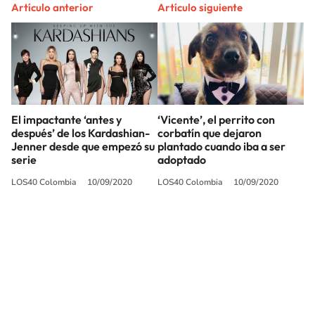
Artículo anterior
Artículo siguiente
El impactante ‘antes y
‘Vicente’, el perrito con
después’ de los Kardashian-
corbatín que dejaron
Jenner desde que empezó su
plantado cuando iba a ser
serie
adoptado
LOS40 Colombia
10/09/2020
LOS40 Colombia
10/09/2020
SIGUE A
LOS40 COLOMBIA
© CARACOL S.A. Todos los derechos reservados.
CARACOL S.A. realiza una reserva expresa de las reproducciones y usos de
las obras y otras prestaciones accesibles desde este sitio web a medios de
lectura mecánica u otros medios que resulten adecuados.