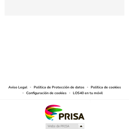
SIGUE A
LOS40 COLOMBIA
© CARACOL S.A. Todos los derechos reservados.
CARACOL S.A. realiza una reserva expresa de las reproducciones y usos de
las obras y otras prestaciones accesibles desde este sitio web a medios de
lectura mecánica u otros medios que resulten adecuados.
Aviso Legal
Política de Protección de datos
Política de cookies
Configuración de cookies
LOS40 en tu móvil