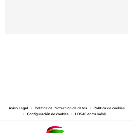
SIGUE A
LOS40 COLOMBIA
© CARACOL S.A. Todos los derechos reservados.
CARACOL S.A. realiza una reserva expresa de las reproducciones y usos de
las obras y otras prestaciones accesibles desde este sitio web a medios de
lectura mecánica u otros medios que resulten adecuados.
Aviso Legal
Política de Protección de datos
Política de cookies
Configuración de cookies
LOS40 en tu móvil