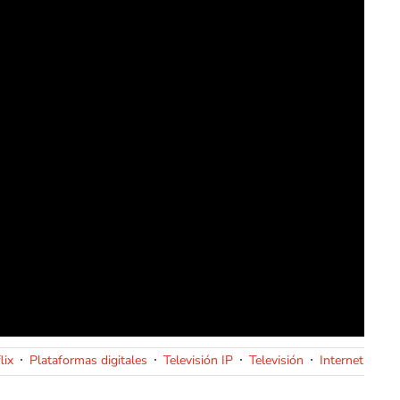
lix
Plataformas digitales
Televisión IP
Televisión
Internet
Emp