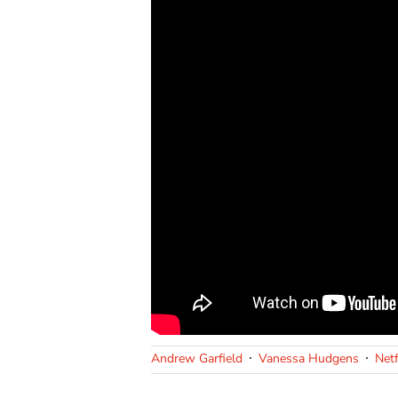
Andrew Garfield
Vanessa Hudgens
Netf