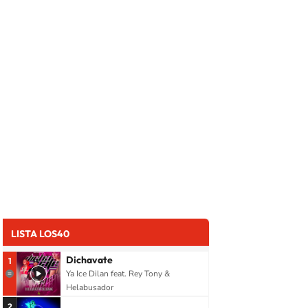
LISTA LOS40
Dichavate
1
Ya Ice Dilan feat. Rey Tony &
Helabusador
2