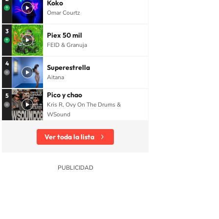
Koko
Omar Courtz
3
Piex 50 mil
FEID & Granuja
4
Superestrella
Aitana
Pico y chao
5
Kris R, Ovy On The Drums &
WSound
Ver toda la lista