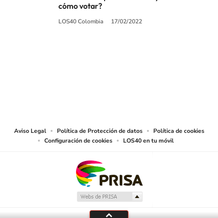
cómo votar?
LOS40 Colombia
17/02/2022
SIGUE A
LOS40 COLOMBIA
© CARACOL S.A. Todos los derechos reservados.
CARACOL S.A. realiza una reserva expresa de las reproducciones y usos de
las obras y otras prestaciones accesibles desde este sitio web a medios de
lectura mecánica u otros medios que resulten adecuados.
Aviso Legal
Política de Protección de datos
Política de cookies
Configuración de cookies
LOS40 en tu móvil