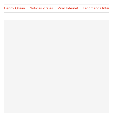
Danny Ocean
Noticias virales
Viral Internet
Fenómenos Interne