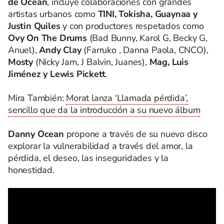
de Ocean
, incluye colaboraciones con grandes
artistas urbanos como
TINI, Tokisha, Guaynaa y
Justin Quiles
y con productores respetados como
Ovy On The Drums
(Bad Bunny, Karol G, Becky G,
Anuel),
Andy Clay
(Farruko , Danna Paola, CNCO),
Mosty
(Nicky Jam, J Balvin, Juanes),
Mag, Luis
Jiménez y Lewis Pickett
.
Mira También:
Morat lanza ‘Llamada pérdida’,
sencillo que da la introducción a su nuevo álbum
Danny Ocean
propone a través de su nuevo disco
explorar la vulnerabilidad a través del amor, la
pérdida, el deseo, las inseguridades y la
honestidad.