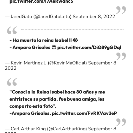
pic.twitter.com/I7AeRwancS
— JaredGato (@JaredGatoLeto)
September 8, 2022
- Ha muerto la reina Isabel ll 😭
- Amparo Grisales 😎
pic.twitter.com/DiQ89gGDql
— Kevin Martínez  (@KevinMaOficial)
September 8,
2022
"Conocí a la Reina Isabel hace 80 años y me
entristece su partida, fue buena amiga, les
comparto esta foto".
-Amparo Grisales.
pic.twitter.com/FvRKVav2eP
— Carl Arthur King (@CarlArthurKing)
September 8,