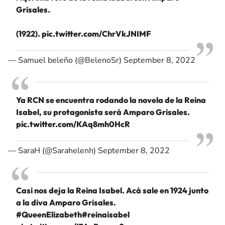
Grisales.
(1922).
pic.twitter.com/ChrVkJNIMF
— Samuel beleño (@BelenoSr)
September 8, 2022
Ya RCN se encuentra rodando la novela de la Reina
Isabel, su protagonista será Amparo Grisales.
pic.twitter.com/KAq8mh0HcR
— SaraH (@Sarahelenh)
September 8, 2022
Casi nos deja la Reina Isabel. Acá sale en 1924 junto
a la diva Amparo Grisales.
#QueenElizabeth
#reinaisabel