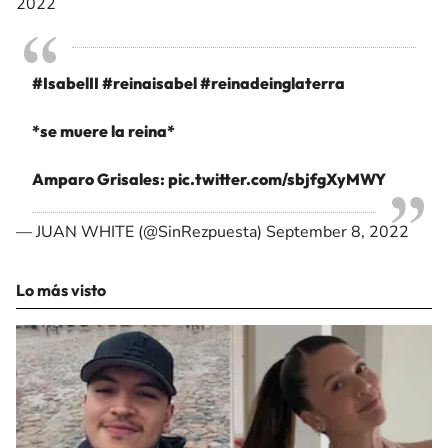
2022
#IsabelII
#reinaisabel
#reinadeinglaterra
*se muere la reina*
Amparo Grisales:
pic.twitter.com/sbjfgXyMWY
— JUAN WHITE (@SinRezpuesta)
September 8, 2022
Lo más visto