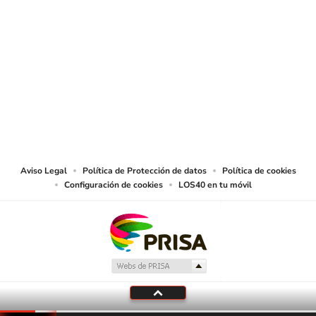
SIGUE A
LOS40 COLOMBIA
© CARACOL S.A. Todos los derechos reservados.
CARACOL S.A. realiza una reserva expresa de las reproducciones y usos de
las obras y otras prestaciones accesibles desde este sitio web a medios de
lectura mecánica u otros medios que resulten adecuados.
Aviso Legal
Política de Protección de datos
Política de cookies
Configuración de cookies
LOS40 en tu móvil