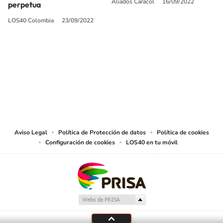
Aliados Caracol
16/09/2022
perpetua
LOS40 Colombia
23/09/2022
SIGUE A
LOS40 COLOMBIA
© CARACOL S.A. Todos los derechos reservados.
CARACOL S.A. realiza una reserva expresa de las reproducciones y usos de
las obras y otras prestaciones accesibles desde este sitio web a medios de
lectura mecánica u otros medios que resulten adecuados.
Aviso Legal
Política de Protección de datos
Política de cookies
Configuración de cookies
LOS40 en tu móvil