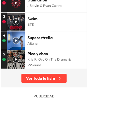
Dalmation
J Balvin & Ryan Castro
3
Swim
BTS
4
Superestrella
Aitana
Pico y chao
5
Kris R, Ovy On The Drums &
WSound
Ver toda la lista
iones
Sociedad