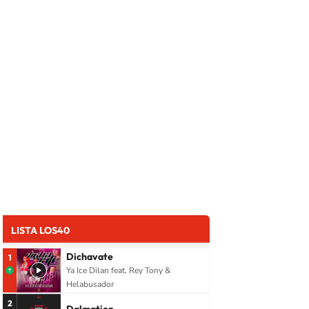
LISTA LOS40
Dichavate
1
Ya Ice Dilan feat. Rey Tony &
Helabusador
2