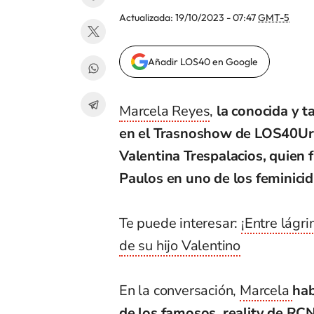
Actualizada:
19/10/2023 - 07:47
GMT-5
Añadir LOS40 en Google
Marcela Reyes
,
la conocida y t
en el Trasnoshow de LOS40Ur
Valentina Trespalacios, quien
Paulos en uno de los feminicid
Te puede interesar:
¡Entre lágr
de su hijo Valentino
En la conversación,
Marcela
hab
de los famosos, reality de RCN