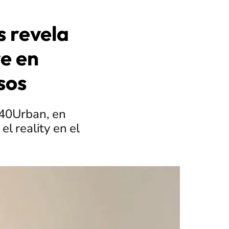
s revela
e en
osos
S40Urban, en
l reality en el