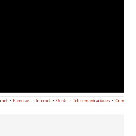
rnet
Famosos
Internet
Gente
Telecomunicaciones
Comunicac