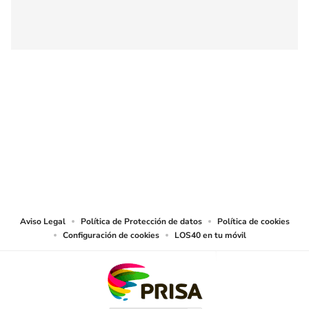
SIGUE A
LOS40 COLOMBIA
© CARACOL S.A. Todos los derechos reservados.
CARACOL S.A. realiza una reserva expresa de las reproducciones y usos de
las obras y otras prestaciones accesibles desde este sitio web a medios de
lectura mecánica u otros medios que resulten adecuados.
Aviso Legal
Política de Protección de datos
Política de cookies
Configuración de cookies
LOS40 en tu móvil