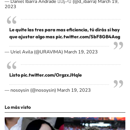
— Daniel Ibarra Andrade 🏳️‍🌈🏳️‍⚧️ (@d_ibarra)
March 19,
2023
Le quite las tres para mas eficiencia, tú dirás si hay
que ajustar algo mas
pic.twitter.com/SbF8GB4Aog
— Uriel Avila (@URAVIMA)
March 19, 2023
Listo
pic.twitter.com/OrgzxJHqle
— nosoysin (@nosoysin)
March 19, 2023
Lo más visto