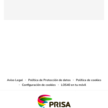
SIGUE A
LOS40 COLOMBIA
© CARACOL S.A. Todos los derechos reservados.
CARACOL S.A. realiza una reserva expresa de las reproducciones y usos de
las obras y otras prestaciones accesibles desde este sitio web a medios de
lectura mecánica u otros medios que resulten adecuados.
Aviso Legal
Política de Protección de datos
Política de cookies
Configuración de cookies
LOS40 en tu móvil