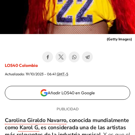
(
Getty Images
)
LOS40 Colombia
Actualizada:
19/10/2023 - 06:41
GMT-5
Añadir LOS40 en Google
Carolina Giraldo Navarro
, conocida mundialmente
como
Karol G,
es considerada una de las artistas
más relevantes de la industria musical.
Y es que el