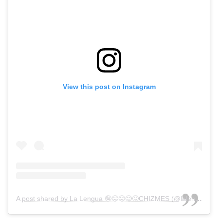
View this post on Instagram
A post shared by La Lengua 🤪😜😛😋😝CHIZMES (@lalenguateve)