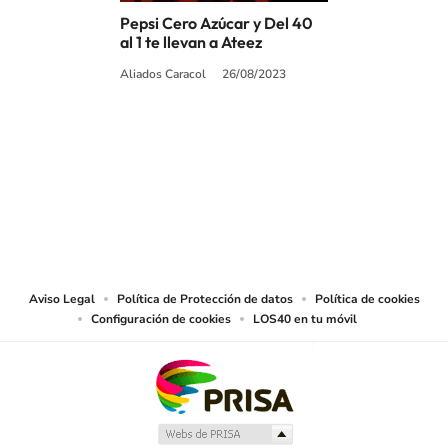
Pepsi Cero Azúcar y Del 40
al 1 te llevan a Ateez
Aliados Caracol
26/08/2023
SIGUE A
LOS40 COLOMBIA
© CARACOL S.A. Todos los derechos reservados.
CARACOL S.A. realiza una reserva expresa de las reproducciones y usos de
las obras y otras prestaciones accesibles desde este sitio web a medios de
lectura mecánica u otros medios que resulten adecuados.
Aviso Legal
Política de Protección de datos
Política de cookies
Configuración de cookies
LOS40 en tu móvil