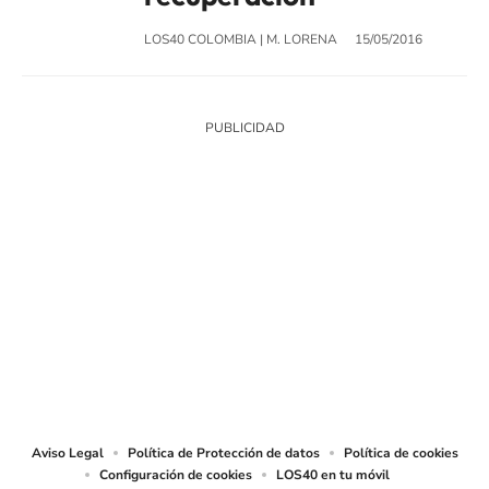
LOS40 COLOMBIA
|
M. LORENA
15/05/2016
SIGUE A
LOS40 COLOMBIA
© CARACOL S.A. Todos los derechos reservados.
CARACOL S.A. realiza una reserva expresa de las reproducciones y usos de
las obras y otras prestaciones accesibles desde este sitio web a medios de
lectura mecánica u otros medios que resulten adecuados.
Aviso Legal
Política de Protección de datos
Política de cookies
Configuración de cookies
LOS40 en tu móvil