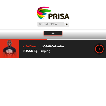
En Directo
LOS40 Colombia
LOS40
Dj.Jumping
Tu audio se ha acabado.
Te redirigiremos al directo.
5 "
DIRECTO
CANCELAR