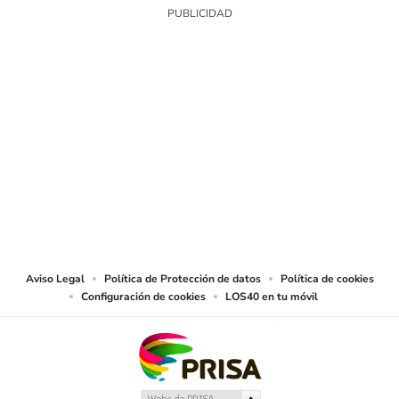
SIGUE A
LOS40 COLOMBIA
© CARACOL S.A. Todos los derechos reservados.
CARACOL S.A. realiza una reserva expresa de las reproducciones y usos de
las obras y otras prestaciones accesibles desde este sitio web a medios de
lectura mecánica u otros medios que resulten adecuados.
Aviso Legal
Política de Protección de datos
Política de cookies
Configuración de cookies
LOS40 en tu móvil