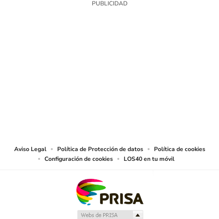
SIGUE A
LOS40 COLOMBIA
© CARACOL S.A. Todos los derechos reservados.
CARACOL S.A. realiza una reserva expresa de las reproducciones y usos de
las obras y otras prestaciones accesibles desde este sitio web a medios de
lectura mecánica u otros medios que resulten adecuados.
Aviso Legal
Política de Protección de datos
Política de cookies
Configuración de cookies
LOS40 en tu móvil