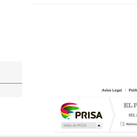
© CARACOL S.A. Todos los derechos reservados
CARACOL S.A. realiza una reserva expresa de las re
que resulten adecuados.
Aviso Legal
Polí