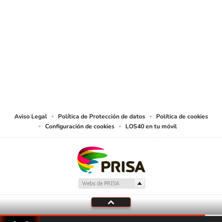
SIGUE A
LOS40 COLOMBIA
© CARACOL S.A. Todos los derechos reservados.
CARACOL S.A. realiza una reserva expresa de las reproducciones y usos de
las obras y otras prestaciones accesibles desde este sitio web a medios de
lectura mecánica u otros medios que resulten adecuados.
Aviso Legal
Política de Protección de datos
Política de cookies
Configuración de cookies
LOS40 en tu móvil